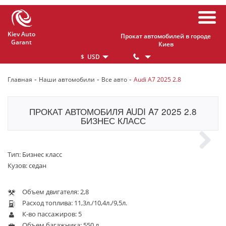
Kiev Auto
Прокат автомобилей в городе
Garant
Киев
$ USD
€ EUR
-
-
-
Главная
Наши автомобили
Все авто
Audi A7 2025 2.8
₴ UAH
ПРОКАТ АВТОМОБИЛЯ AUDI A7 2025 2.8
БИЗНЕС КЛАСС
Тип:
Бизнес класс
Next
Кузов:
cедан
Объем двигателя:
2,8
Расход топлива:
11,3л./10,4л./9,5л.
К-во пассажиров:
5
Объем багажника:
550 л.