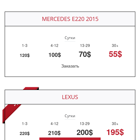
MERCEDES E220 2015
Сутки
1-3
4-12
13-29
30+
55$
70$
100$
120$
Заказать
LEXUS
Сутки
1-3
4-12
13-29
30+
195$
200$
210$
220$