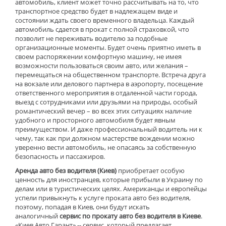
автомобиль, клиент может точно рассчитывать на то, что
транспортное средство будет в надлежащем виде и
состоянии ждать своего временного владельца. Каждый
автомобиль сдается в прокат с полной страховкой, что
позволит не переживать водителю за подобные
организационные моменты. Будет очень приятно иметь в
своем распоряжении комфортную машину, не имея
возможности пользоваться своим авто, или желания –
перемещаться на общественном транспорте. Встреча друга
на вокзале или делового партнера в аэропорту, посещение
ответственного мероприятия в отдаленной части города,
выезд с сотрудниками или друзьями на природы, особый
романтический вечер – во всех этих ситуациях наличие
удобного и просторного автомобиля будет явным
преимуществом. И даже профессиональный водитель ни к
чему, так как при должном мастерстве вождении можно
уверенно вести автомобиль, не опасаясь за собственную
безопасность и пассажиров.
Аренда авто без водителя (Киев)
приобретает особую
ценность для иностранцев, которые прибыли в Украину по
делам или в туристических целях. Американцы и европейцы
успели привыкнуть к услуге проката авто без водителя,
поэтому, попадая в Киев, они будут искать
аналогичный
сервис по прокату авто без водителя в Киеве
.
«Киев Авто Гарант» -- сервис, который предлагает