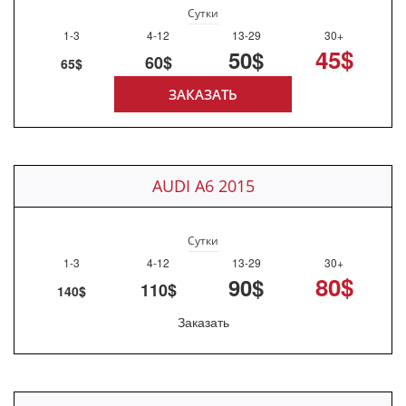
Сутки
1-3
4-12
13-29
30+
45$
50$
60$
65$
ЗАКАЗАТЬ
AUDI A6 2015
Сутки
1-3
4-12
13-29
30+
80$
90$
110$
140$
Заказать