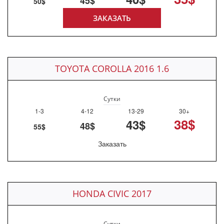
45$
50$
ЗАКАЗАТЬ
TOYOTA COROLLA 2016 1.6
Сутки
1-3
4-12
13-29
30+
38$
43$
48$
55$
Заказать
HONDA CIVIC 2017
Сутки